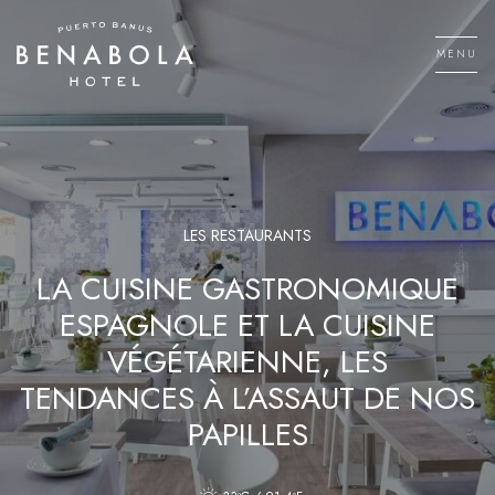
Aller
au
MENU
contenu
Men
LES RESTAURANTS
LA CUISINE GASTRONOMIQUE
ESPAGNOLE ET LA CUISINE
VÉGÉTARIENNE, LES
TENDANCES À L’ASSAUT DE NOS
PAPILLES