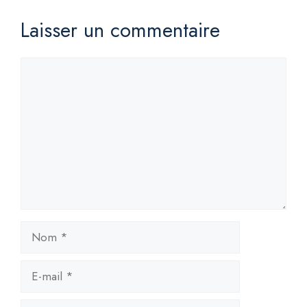
Laisser un commentaire
Commentaire
Nom
E-
mail
Site