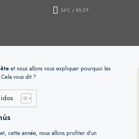
34ºC / 93.2ºF
fête
et nous allons vous expliquer pourquoi les
 Cela vous dit ?
nidos
nús
t, cette année, nous allons profiter d’un