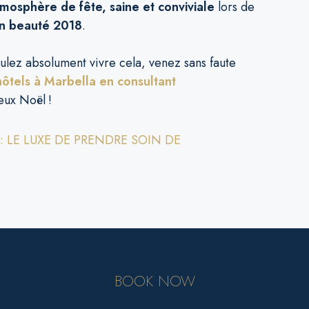
mosphère de fête, saine et conviviale
lors de
en beauté 2018
.
oulez absolument vivre cela, venez sans faute
hôtels à Marbella en consultant
eux Noël !
: LE LUXE DE PRENDRE SOIN DE
BOOK NOW