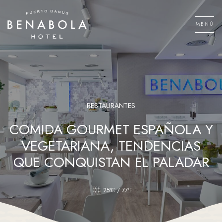
Saltar
al
MENÚ
contenido
Men
RESTAURANTES
COMIDA GOURMET ESPAÑOLA Y
VEGETARIANA, TENDENCIAS
QUE CONQUISTAN EL PALADAR
25ºC / 77ºF