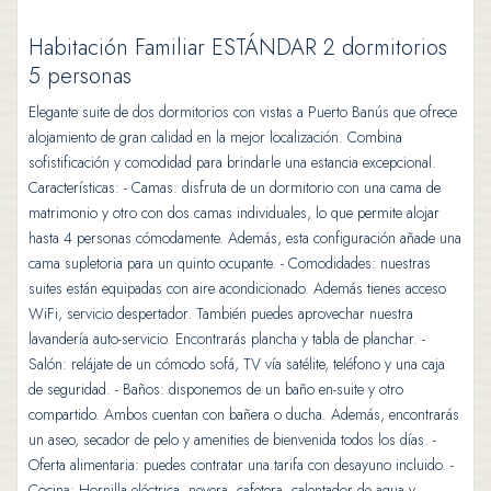
Habitación Familiar ESTÁNDAR 2 dormitorios
5 personas
Elegante suite de dos dormitorios con vistas a Puerto Banús que ofrece
alojamiento de gran calidad en la mejor localización. Combina
sofistificación y comodidad para brindarle una estancia excepcional.
Características: - Camas: disfruta de un dormitorio con una cama de
matrimonio y otro con dos camas individuales, lo que permite alojar
hasta 4 personas cómodamente. Además, esta configuración añade una
cama supletoria para un quinto ocupante. - Comodidades: nuestras
suites están equipadas con aire acondicionado. Además tienes acceso
WiFi, servicio despertador. También puedes aprovechar nuestra
lavandería auto-servicio. Encontrarás plancha y tabla de planchar. -
Salón: relájate de un cómodo sofá, TV vía satélite, teléfono y una caja
de seguridad. - Baños: disponemos de un baño en-suite y otro
compartido. Ambos cuentan con bañera o ducha. Además, encontrarás
un aseo, secador de pelo y amenities de bienvenida todos los días. -
Oferta alimentaria: puedes contratar una tarifa con desayuno incluido. -
Cocina: Hornilla eléctrica, nevera, cafetera, calentador de agua y