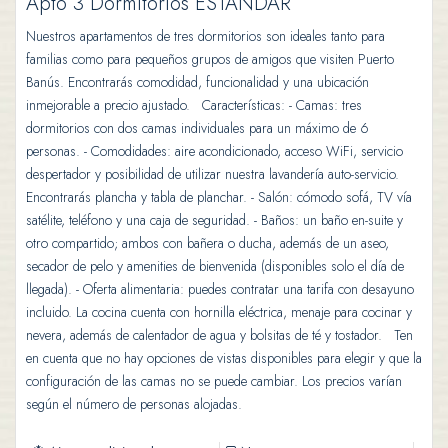
Apto 3 Dormitorios ESTÁNDAR
Nuestros apartamentos de tres dormitorios son ideales tanto para
familias como para pequeños grupos de amigos que visiten Puerto
Banús. Encontrarás comodidad, funcionalidad y una ubicación
inmejorable a precio ajustado. Características: - Camas: tres
dormitorios con dos camas individuales para un máximo de 6
personas. - Comodidades: aire acondicionado, acceso WiFi, servicio
despertador y posibilidad de utilizar nuestra lavandería auto-servicio.
Encontrarás plancha y tabla de planchar. - Salón: cómodo sofá, TV vía
satélite, teléfono y una caja de seguridad. - Baños: un baño en-suite y
otro compartido; ambos con bañera o ducha, además de un aseo,
secador de pelo y amenities de bienvenida (disponibles solo el día de
llegada). - Oferta alimentaria: puedes contratar una tarifa con desayuno
incluido. La cocina cuenta con hornilla eléctrica, menaje para cocinar y
nevera, además de calentador de agua y bolsitas de té y tostador. Ten
en cuenta que no hay opciones de vistas disponibles para elegir y que la
configuración de las camas no se puede cambiar. Los precios varían
según el número de personas alojadas.