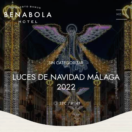
Saltar
al
MENÚ
contenido
Men
SIN CATEGORIZAR
LUCES DE NAVIDAD MÁLAGA
2022
33ºC / 91.4ºF