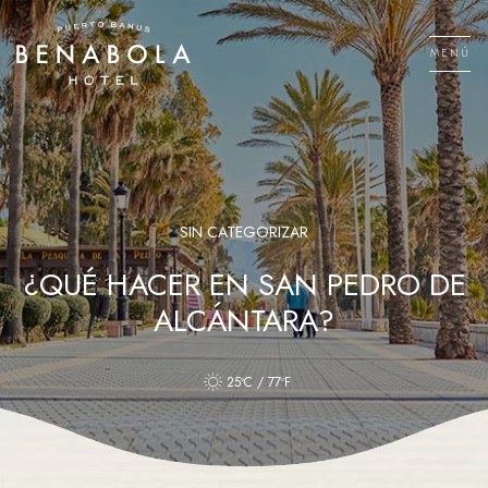
Saltar
al
MENÚ
contenido
Men
SIN CATEGORIZAR
¿QUÉ HACER EN SAN PEDRO DE
ALCÁNTARA?
25ºC / 77ºF