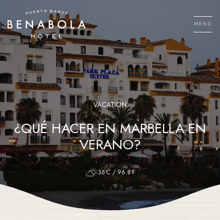
Saltar
al
MENÚ
contenido
Men
VACATION
¿QUÉ HACER EN MARBELLA EN
VERANO?
36ºC / 96.8ºF