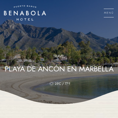
Saltar
al
MENÚ
contenido
Men
TRAVEL
PLAYA DE ANCÓN EN MARBELLA
25ºC / 77ºF