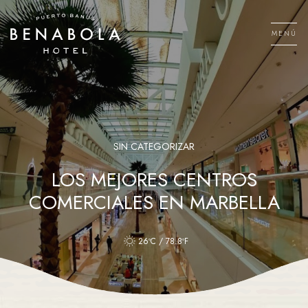
Saltar
al
MENÚ
contenido
Men
SIN CATEGORIZAR
LOS MEJORES CENTROS
COMERCIALES EN MARBELLA
26ºC / 78.8ºF